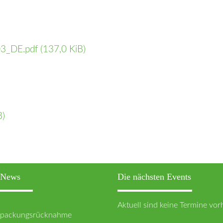
03_DE.pdf
(137,0 KiB)
B)
n News
Die nächsten Events
Aktuell sind keine Termine vo
erpackungsrücknahme