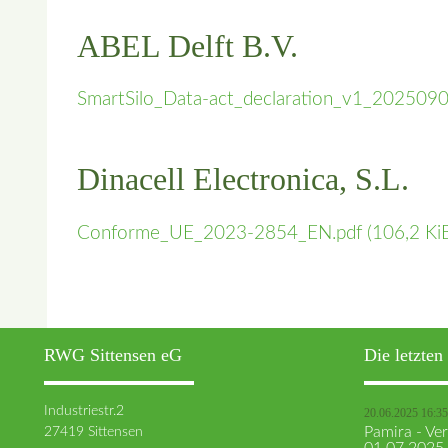
ABEL Delft B.V.
SmartSilo_Data-act_declaration_v1_202509
Dinacell Electronica, S.L.
Conforme_UE_2023-2854_EN.pdf
(106,2 Ki
RWG Sittensen eG
Die letzte
Industriestr.2
20.06.2025 16:35
27419 Sittensen
Pamira - V
01.07.2025