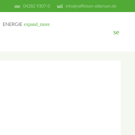
phone
email
04282 9307-0
info@raiffeisen-sittensen.de
expand_more
ENERGIE
search
EN