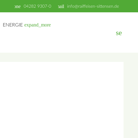
phone
email
04282 9307-0
info@raiffeisen-sittensen.de
expand_more
ENERGIE
search
EN