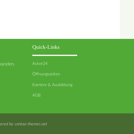
Quick-Links
Acker24
rhanden.
Öffnungszeiten
Karriere & Ausbildung
AGB
ered by
contao-themes.net