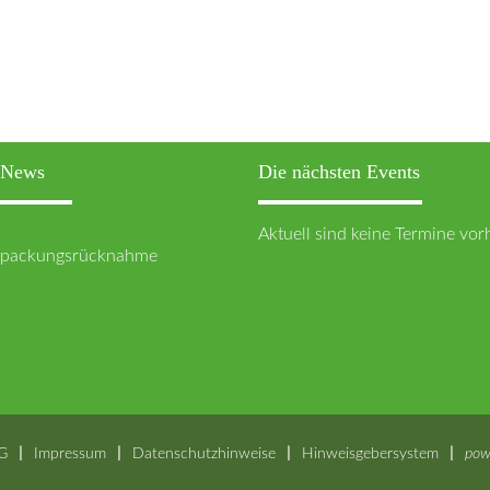
n News
Die nächsten Events
Aktuell sind keine Termine vo
erpackungsrücknahme
G
Impressum
Datenschutzhinweise
Hinweisgebersystem
pow