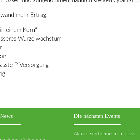
schlossen und aufgenommen, dadurch steigen Qualität un
fwand mehr Ertrag:
 in einem Korn“
besseres Wurzelwachstum
r
ion
asste P-Versorgung
ng
n News
Die nächsten Events
Aktuell sind keine Termine vo