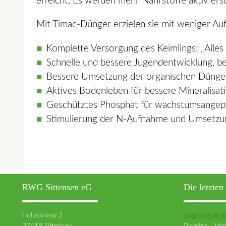
erreicht. Es werden mehr Nährstoffe aktiv er
Mit Timac-Dünger erzielen sie mit weniger Au
Komplette Versorgung des Keimlings: „Alles
Schnelle und bessere Jugendentwicklung, 
Bessere Umsetzung der organischen Dünge
Aktives Bodenleben für bessere Mineralisat
Geschütztes Phosphat für wachstumsangep
Stimulierung der N-Aufnahme und Umsetzu
RWG Sittensen eG
Die letzte
Industriestr.2
20.06.2025 16:35
27419 Sittensen