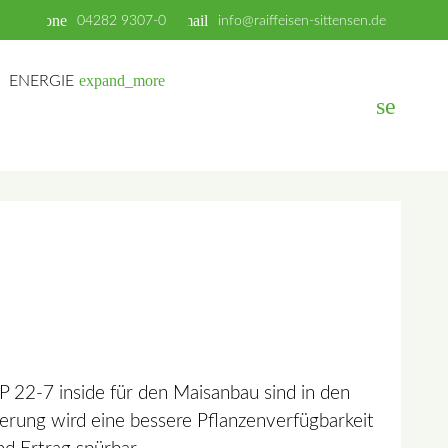
phone
email
04282 9307-0
info@raiffeisen-sittensen.de
expand_more
ENERGIE
search
EN
 22-7 inside für den Maisanbau sind in den
erung wird eine bessere Pflanzenverfügbarkeit