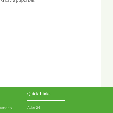
d Ertrag spürbar.
Quick-Links
Acker24
rhanden.